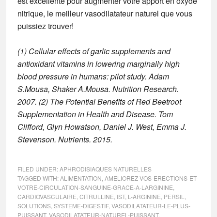
est excellente pour augmenter votre apport en oxyde
nitrique, le meilleur vasodilatateur naturel que vous
puissiez trouver!
(1) Cellular effects of garlic supplements and
antioxidant vitamins in lowering marginally high
blood pressure in humans: pilot study. Adam
S.Mousa, Shaker A.Mousa. Nutrition Research.
2007.
(2) The Potential Benefits of Red Beetroot
Supplementation in Health and Disease. Tom
Clifford, Glyn Howatson, Daniel J. West, Emma J.
Stevenson. Nutrients. 2015.
FILED UNDER:
APHRODISIAQUES NATURELLES
TAGGED WITH:
ALIMENTATION
,
AMELIOREZ-VOS-ERECTIONS-ET-
VOTRE-CIRCULATION-SANGUINE-GRACE-A-LARGININE
,
CARDIOVASCULAIRE
,
CITRULLINE
,
IST
,
L-ARGININE
,
PERSIL
,
SOLUTIONS
,
SYSTEME-DIGESTIF
,
VASODILATATEUR-LE-PLUS-
PUISSANT
,
VASODILATATEUR-NATUREL-PUISSANT
,