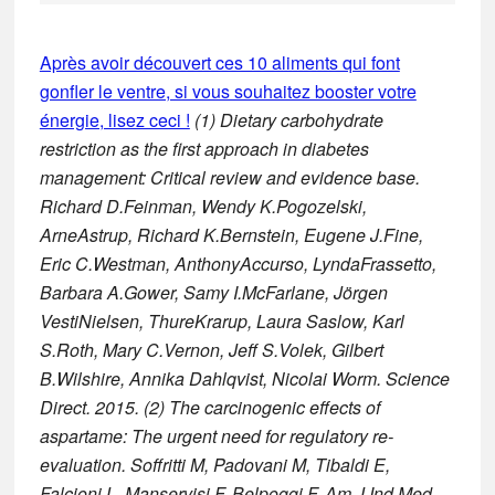
Après avoir découvert ces 10 aliments qui font
gonfler le ventre, si vous souhaitez booster votre
énergie, lisez ceci !
(1) Dietary carbohydrate
restriction as the first approach in diabetes
management: Critical review and evidence base.
Richard D.Feinman, Wendy K.Pogozelski,
ArneAstrup, Richard K.Bernstein, Eugene J.Fine,
Eric C.Westman, AnthonyAccurso, LyndaFrassetto,
Barbara A.Gower, Samy I.McFarlane, Jörgen
VestiNielsen, ThureKrarup, Laura Saslow, Karl
S.Roth, Mary C.Vernon, Jeff S.Volek, Gilbert
B.Wilshire, Annika Dahlqvist, Nicolai Worm. Science
Direct. 2015.
(2) The carcinogenic effects of
aspartame: The urgent need for regulatory re-
evaluation. Soffritti M, Padovani M, Tibaldi E,
Falcioni L, Manservisi F, Belpoggi F. Am J Ind Med.