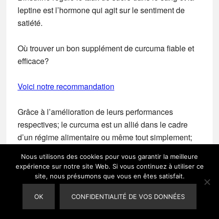
leptine est l’hormone qui agit sur le sentiment de
satiété.
Où trouver un bon supplément de curcuma fiable et
efficace?
Voici notre recommandation
Grâce à l’amélioration de leurs performances
respectives; le curcuma est un allié dans le cadre
d’un régime alimentaire ou même tout simplement;
une alimentation saine pour rester en bonne santé.
Nous utilisons des cookies pour vous garantir la meilleure
expérience sur notre site Web. Si vous continuez à utiliser ce
Si vous souhaitez cibler la graisse abdominale, lisez
site, nous présumons que vous en êtes satisfait.
notre article consacré sur le sujet.
OK
CONFIDENTIALITÉ DE VOS DONNÉES
Améliore les Érections