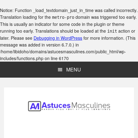
Notice
: Function _load_textdomain_just_in_time was called
incorrectly
.
Translation loading for the
domain was triggered too early.
metro-pro
This is usually an indicator for some code in the plugin or theme
running too early. Translations should be loaded at the
action or
init
later. Please see
Debugging in WordPress
for more information. (This
message was added in version 6.7.0.) in
/home/libidoho/domains/astucesmasculines.com/public_html/wp-
includes/functions.php
on line
6170
Skip
Skip
Skip
MENU
to
to
to
main
primary
footer
content
sidebar