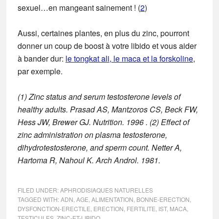
sexuel…en mangeant sainement ! (
2
)
Aussi, certaines plantes, en plus du zinc, pourront
donner un coup de boost à votre libido et vous aider
à bander dur:
le tongkat ali, le maca et la forskoline
,
par exemple.
(1) Zinc status and serum testosterone levels of
healthy adults. Prasad AS, Mantzoros CS, Beck FW,
Hess JW, Brewer GJ. Nutrition. 1996 .
(2) Effect of
zinc administration on plasma testosterone,
dihydrotestosterone, and sperm count. Netter A,
Hartoma R, Nahoul K. Arch Androl. 1981.
FILED UNDER:
APHRODISIAQUES NATURELLES
TAGGED WITH:
ADN
,
AGE
,
ALIMENTATION
,
BONNE-ERECTION
,
DYSFONCTION-ERECTILE
,
ERECTION
,
FERTILITE
,
IST
,
MACA
,
TESTICULES
,
ZINC-ET-LIBIDO