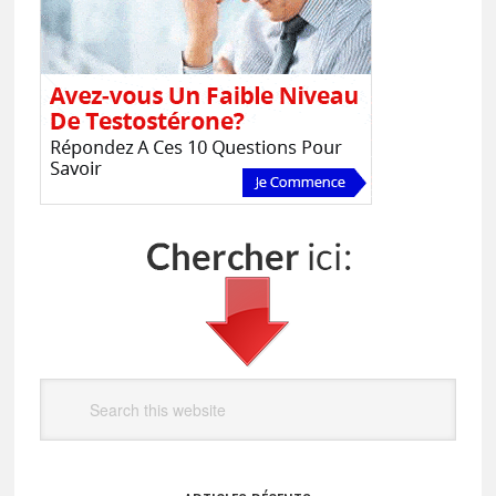
Search
this
website