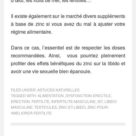
d’œuf, les fruits de mer, les lentilles…
Il existe également sur le marché divers suppléments
à base de zinc si vous avez du mal à ajuster votre
régime alimentaire.
Dans ce cas, l’essentiel est de respecter les doses
recommandées. Ainsi, vous pourriez pleinement
profiter des effets bénéfiques du zinc sur la libido et
avoir une vie sexuelle bien épanouie.
FILED UNDER:
ASTUCES NATURELLES
TAGGED WITH:
ALIMENTATION
,
DYSFONCTION-ERECTILE
,
ERECTION
,
FERTILITE
,
INFERTILITE-MASCULINE
,
IST
,
LIBIDO-
MASCULINE
,
TESTICULES
,
ZINC-ET-LIBIDO
,
ZINC-POUR-
AMELIORER-FERTILITE