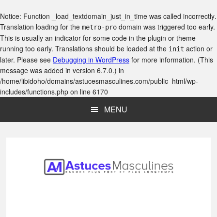
Notice
: Function _load_textdomain_just_in_time was called
incorrectly
.
Translation loading for the
domain was triggered too early.
metro-pro
This is usually an indicator for some code in the plugin or theme
running too early. Translations should be loaded at the
action or
init
later. Please see
Debugging in WordPress
for more information. (This
message was added in version 6.7.0.) in
/home/libidoho/domains/astucesmasculines.com/public_html/wp-
includes/functions.php
on line
6170
Skip
Skip
Skip
MENU
to
to
to
main
primary
footer
content
sidebar