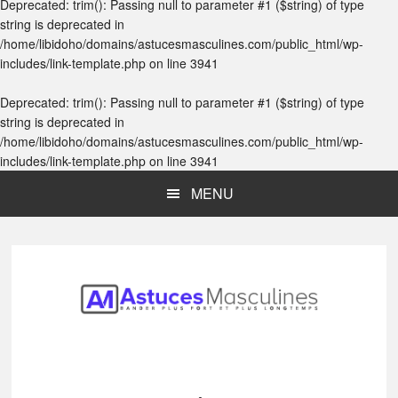
Deprecated
: trim(): Passing null to parameter #1 ($string) of type
string is deprecated in
/home/libidoho/domains/astucesmasculines.com/public_html/wp-
includes/link-template.php
on line
3941
Deprecated
: trim(): Passing null to parameter #1 ($string) of type
string is deprecated in
/home/libidoho/domains/astucesmasculines.com/public_html/wp-
includes/link-template.php
on line
3941
Skip
Skip
Skip
MENU
to
to
to
main
primary
footer
content
sidebar