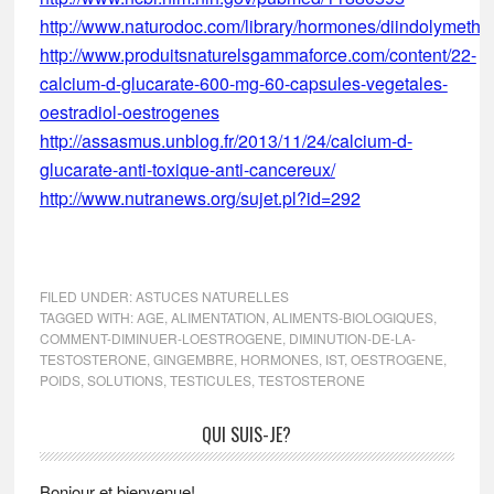
http://www.naturodoc.com/library/hormones/diindolymetha
http://www.produitsnaturelsgammaforce.com/content/22-
calcium-d-glucarate-600-mg-60-capsules-vegetales-
oestradiol-oestrogenes
http://assasmus.unblog.fr/2013/11/24/calcium-d-
glucarate-anti-toxique-anti-cancereux/
http://www.nutranews.org/sujet.pl?id=292
FILED UNDER:
ASTUCES NATURELLES
TAGGED WITH:
AGE
,
ALIMENTATION
,
ALIMENTS-BIOLOGIQUES
,
COMMENT-DIMINUER-LOESTROGENE
,
DIMINUTION-DE-LA-
TESTOSTERONE
,
GINGEMBRE
,
HORMONES
,
IST
,
OESTROGENE
,
POIDS
,
SOLUTIONS
,
TESTICULES
,
TESTOSTERONE
Primary
QUI SUIS-JE?
Sidebar
Bonjour et bienvenue!