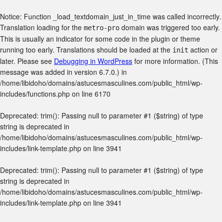
Notice
: Function _load_textdomain_just_in_time was called
incorrectly
.
Translation loading for the
domain was triggered too early.
metro-pro
This is usually an indicator for some code in the plugin or theme
running too early. Translations should be loaded at the
action or
init
later. Please see
Debugging in WordPress
for more information. (This
message was added in version 6.7.0.) in
/home/libidoho/domains/astucesmasculines.com/public_html/wp-
includes/functions.php
on line
6170
Deprecated
: trim(): Passing null to parameter #1 ($string) of type
string is deprecated in
/home/libidoho/domains/astucesmasculines.com/public_html/wp-
includes/link-template.php
on line
3941
Deprecated
: trim(): Passing null to parameter #1 ($string) of type
string is deprecated in
/home/libidoho/domains/astucesmasculines.com/public_html/wp-
includes/link-template.php
on line
3941