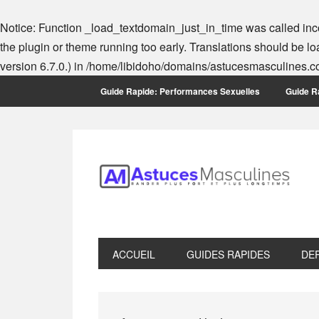
Notice
: Function _load_textdomain_just_in_time was called
inc
the plugin or theme running too early. Translations should be l
version 6.7.0.) in
/home/libidoho/domains/astucesmasculines.co
Skip
Skip
Skip
Skip
Guide Rapide: Performances Sexuelles
Guide Ra
to
to
to
to
primary
main
primary
footer
navigation
content
sidebar
ACCUEIL
GUIDES RAPIDES
DE