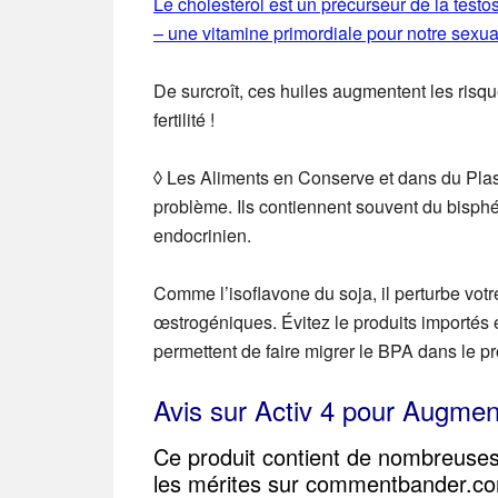
Le cholestérol est un précurseur de la testos
– une vitamine primordiale pour notre sexual
De surcroît, ces huiles augmentent les risq
fertilité !
◊ Les Aliments en Conserve et dans du Plas
problème. Ils contiennent souvent du bisphén
endocrinien.
Comme l’isoflavone du soja, il perturbe vot
œstrogéniques. Évitez le produits importés e
permettent de faire migrer le BPA dans le pro
Avis sur Activ 4 pour Augmen
Ce produit contient de nombreuse
les mérites sur commentbander.co