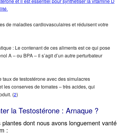
térone et il est essentiel pour synthétiser la vitamine D
ité.
ues de maladies cardiovasculaires et réduisent votre
tique :
Le contenant de ces aliments est ce qui pose
ol A – ou BPA – il s’agit d’un autre perturbateur
re taux de testostérone avec des simulacres
t les conserves de tomates – très acides, qui
duit. (
2
)
ter la Testostérone : Arnaque ?
s plantes dont nous avons longuement vanté
m :