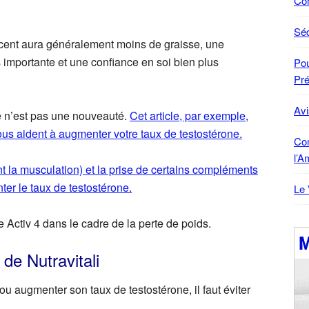
Co
Sé
ent aura généralement moins de graisse, une
 importante et une confiance en soi bien plus
Pou
Pré
Avi
one n’est pas une nouveauté.
Cet article, par exemple,
ous aident à augmenter votre taux de testostérone.
Co
l’A
t la musculation) et la prise de certains compléments
er le taux de testostérone.
Le 
e Activ 4 dans le cadre de la perte de poids.
de Nutravitali
u augmenter son taux de testostérone, il faut éviter