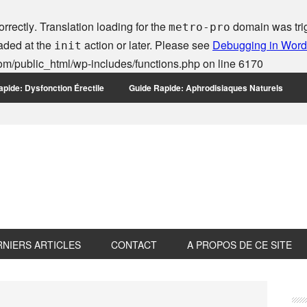
orrectly
. Translation loading for the
domain was trigg
metro-pro
oaded at the
action or later. Please see
Debugging in Wor
init
m/public_html/wp-includes/functions.php
on line
6170
pide: Dysfonction Érectile
Guide Rapide: Aphrodisiaques Naturels
RNIERS ARTICLES
CONTACT
A PROPOS DE CE SITE
P