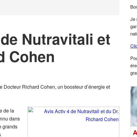
S
Bon
Je 
gar
 de Nutravitali et
nat
Cli
rd Cohen
Po
ére
gra
et le Docteur Richard Cohen, un boosteur d’énergie et
e de la
onnu dans
de grands
s