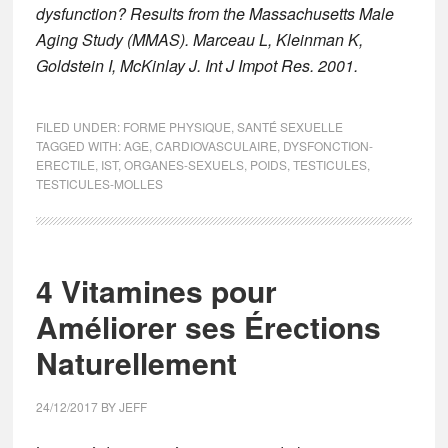
dysfunction? Results from the Massachusetts Male
Aging Study (MMAS). Marceau L, Kleinman K,
Goldstein I, McKinlay J. Int J Impot Res. 2001.
FILED UNDER:
FORME PHYSIQUE
,
SANTÉ SEXUELLE
TAGGED WITH:
AGE
,
CARDIOVASCULAIRE
,
DYSFONCTION-
ERECTILE
,
IST
,
ORGANES-SEXUELS
,
POIDS
,
TESTICULES
,
TESTICULES-MOLLES
4 Vitamines pour
Améliorer ses Érections
Naturellement
24/12/2017
BY
JEFF