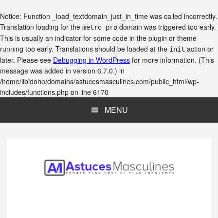
Notice
: Function _load_textdomain_just_in_time was called
incorrectly
.
Translation loading for the
domain was triggered too early.
metro-pro
This is usually an indicator for some code in the plugin or theme
running too early. Translations should be loaded at the
action or
init
later. Please see
Debugging in WordPress
for more information. (This
message was added in version 6.7.0.) in
/home/libidoho/domains/astucesmasculines.com/public_html/wp-
includes/functions.php
on line
6170
Skip
Skip
Skip
MENU
to
to
to
main
primary
footer
content
sidebar