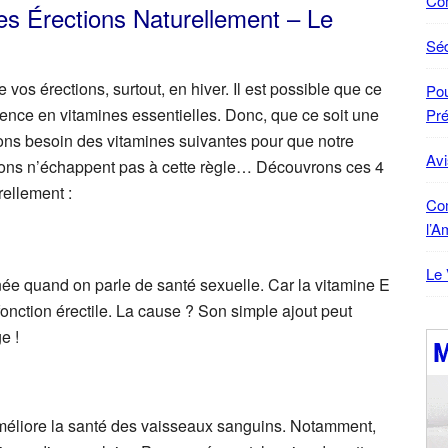
Co
es Érections Naturellement – Le
Sé
e vos érections, surtout, en hiver. Il est possible que ce
Pou
rence en vitamines essentielles. Donc, que ce soit une
Pré
ns besoin des vitamines suivantes pour que notre
Avi
tions n’échappent pas à cette règle… Découvrons ces 4
rellement :
Co
l’A
Le 
née quand on parle de santé sexuelle. Car la vitamine E
fonction érectile. La cause ? Son simple ajout peut
e !
méliore la santé des vaisseaux sanguins. Notamment,