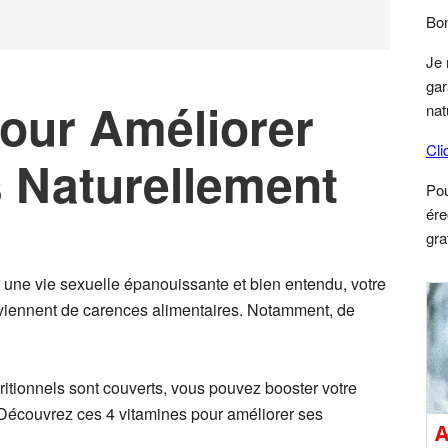
S
Bon
Je 
gar
pour Améliorer
nat
Cli
s Naturellement
Po
ére
gra
r une vie sexuelle épanouissante et bien entendu, votre
proviennent de carences alimentaires. Notamment, de
itionnels sont couverts, vous pouvez booster votre
 Découvrez ces 4 vitamines pour améliorer ses