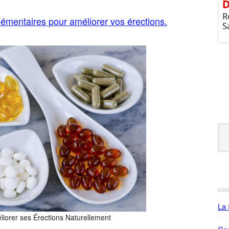
émentaires pour améliorer vos érections.
Se
this
web
La 
liorer ses Érections Naturellement