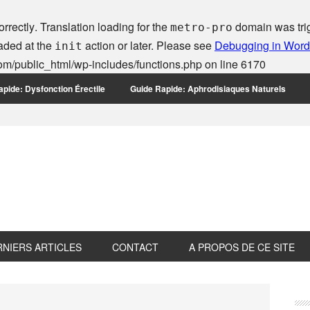
orrectly
. Translation loading for the
domain was trigg
metro-pro
oaded at the
action or later. Please see
Debugging in Wor
init
m/public_html/wp-includes/functions.php
on line
6170
pide: Dysfonction Érectile
Guide Rapide: Aphrodisiaques Naturels
RNIERS ARTICLES
CONTACT
A PROPOS DE CE SITE
P