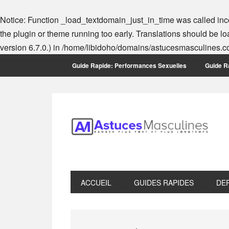
Notice
: Function _load_textdomain_just_in_time was called
inc
the plugin or theme running too early. Translations should be l
version 6.7.0.) in
/home/libidoho/domains/astucesmasculines.co
Skip
Skip
Skip
Skip
Guide Rapide: Performances Sexuelles
Guide Ra
to
to
to
to
primary
main
primary
footer
navigation
content
sidebar
ACCUEIL
GUIDES RAPIDES
DE