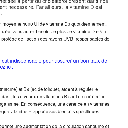
thétisée à partir du cholestérol présent dans nos
ent nécessaire. Par ailleurs, la vitamine D est
.
e en moyenne 4000 UI de vitamine D3 quotidiennement.
oncée, vous aurez besoin de plus de vitamine D et/ou
us protège de l’action des rayons UVB (responsables de
 D est indispensable pour assurer un bon taux de
ez ici.
iacine) et B9 (acide folique), aident à réguler le
ant, les niveaux de vitamines B sont en corrélation
’organisme. En conséquence, une carence en vitamines
haque vitamine B apporte ses bienfaits spécifiques.
permet une augmentation de la circulation sanguine et