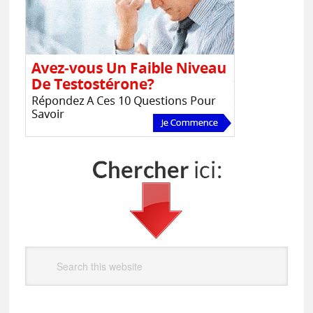
Search
this
website