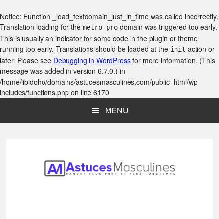
Notice
: Function _load_textdomain_just_in_time was called
incorrectly
.
Translation loading for the
domain was triggered too early.
metro-pro
This is usually an indicator for some code in the plugin or theme
running too early. Translations should be loaded at the
action or
init
later. Please see
Debugging in WordPress
for more information. (This
message was added in version 6.7.0.) in
/home/libidoho/domains/astucesmasculines.com/public_html/wp-
includes/functions.php
on line
6170
Skip
Skip
Skip
MENU
to
to
to
main
primary
footer
content
sidebar