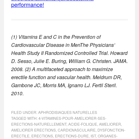
performance!
(1) Vitamins E and C in the Prevention of
Cardiovascular Disease in MenThe Physicians’
Health Study II Randomized Controlled Trial. Howard
D. Sesso, Julie E. Buring, William G. Christen. JAMA.
2008.
(2) A multifaceted approach to maximize
erectile function and vascular health. Meldrum DR,
Gambone JC, Morris MA, Ignarro LJ. Fertil Steril.
2010
.
FILED UNDER:
APHRODISIAQUES NATURELLES
TAGGED WITH:
4-VITAMINES-POUR-AMELIORER-SES-
ERECTIONS-NATURELLEMENT
,
ACIDE-FOLIQUE
,
AMELIORER
,
AMELIORER ERECTIONS
,
CARDIOVASCULAIRE
,
DYSFONCTION-
ERECTILE
,
ERECTIONS
,
ERECTIONS-DURE
,
IST
,
ORGANES-