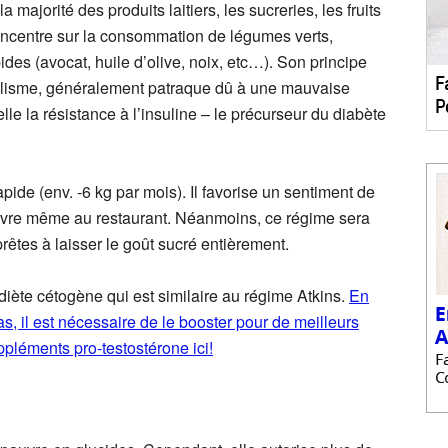
majorité des produits laitiers, les sucreries, les fruits
concentre sur la consommation de légumes verts,
ides (avocat, huile d’olive, noix, etc…). Son principe
tabolisme, généralement patraque dû à une mauvaise
lle la résistance à l’insuline – le précurseur du diabète
ide (env. -6 kg par mois). Il favorise un sentiment de
à suivre même au restaurant. Néanmoins, ce régime sera
rêtes à laisser le goût sucré entièrement.
a diète cétogène qui est similaire au régime Atkins.
En
bas, il est nécessaire de le booster pour de meilleurs
ppléments pro-testostérone ici!