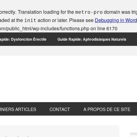
orrectly
. Translation loading for the
domain was trigg
metro-pro
oaded at the
action or later. Please see
Debugging in Wor
init
m/public_html/wp-includes/functions.php
on line
6170
pide: Dysfonction Érectile
Guide Rapide: Aphrodisiaques Naturels
RNIERS ARTICLES
CONTACT
A PROPOS DE CE SITE
P