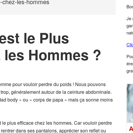
S
ce-chez-les-hommes
Bon
Je 
gar
st le Plus
nat
Cli
z les Hommes ?
Po
ére
gra
femme pour vouloir perdre du poids ! Nous pouvons
 trop, généralement autour de la ceinture abdominale.
« dad body » ou « corps de papa » mais ça sonne moins
t le plus efficace chez les hommes. Car vouloir perdre
 rentrer dans ses pantalons, apprécier son reflet ou