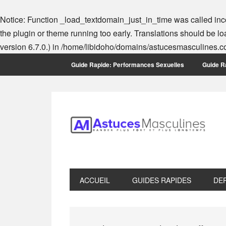
Notice
: Function _load_textdomain_just_in_time was called
inc
the plugin or theme running too early. Translations should be l
version 6.7.0.) in
/home/libidoho/domains/astucesmasculines.co
Skip
Skip
Skip
Skip
Guide Rapide: Performances Sexuelles
Guide Ra
to
to
to
to
primary
main
primary
footer
navigation
content
sidebar
ACCUEIL
GUIDES RAPIDES
DE