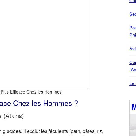
Co
Sé
Pou
Pré
Avi
Co
l’A
Le 
 Plus Efficace Chez les Hommes
icace Chez les Hommes ?
 (Atkins)
ucides. Il exclut les féculents (pain, pâtes, riz,