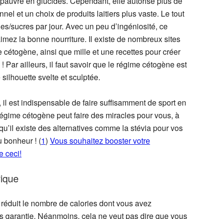
pauvre en glucides. Cependant, elle autorise plus de
nel et un choix de produits laitiers plus vaste. Le tout
es/sucres par jour. Avec un peu d’ingéniosité, ce
 aimez la bonne nourriture. Il existe de nombreux sites
ète cétogène, ainsi que mille et une recettes pour créer
Par ailleurs, il faut savoir que le régime cétogène est
silhouette svelte et sculptée.
 il est indispensable de faire suffisamment de sport en
 régime cétogène peut faire des miracles pour vous, à
qu’il existe des alternatives comme la stévia pour vos
u bonheur ! (
1
)
Vous souhaitez booster votre
e ceci!
ique
éduit le nombre de calories dont vous avez
 garantie. Néanmoins, cela ne veut pas dire que vous